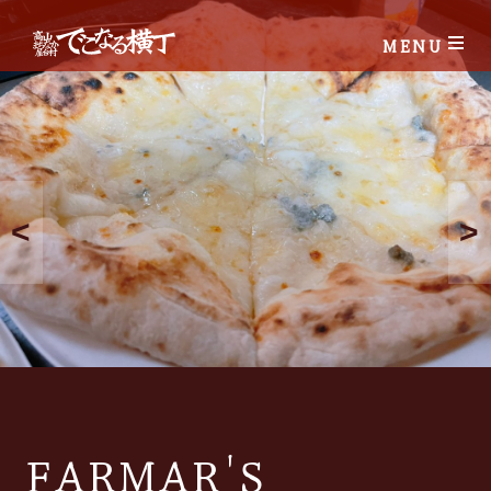
MENU
<
>
FARMAR'S