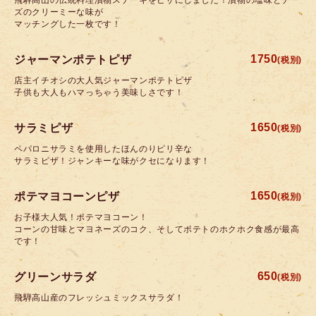
ズのクリーミーな味が
マッチングした一枚です！
1750
ジャーマンポテトピザ
(税別)
店主イチオシの大人気ジャーマンポテトピザ
子供も大人もハマっちゃう美味しさです！
1650
サラミピザ
(税別)
ペパロニサラミを使用したほんのりピリ辛な
サラミピザ！ジャンキーな味がクセになります！
1650
ポテマヨコーンピザ
(税別)
お子様大人気！ポテマヨコーン！
コーンの甘味とマヨネーズのコク、そしてポテトのホクホク食感が最高
です！
650
グリーンサラダ
(税別)
飛騨高山産のフレッシュミックスサラダ！