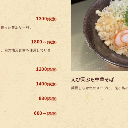
1300
(税別)
が乗った贅沢な一杯。
1800～
(税別)
せ。旬の地元食材を使用していま
1200
(税別)
えび天ぷら中華そば
1400
(税別)
麺屋しらかわのスープに、鬼ヶ島
880
(税別)
600～
(税別)